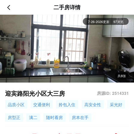
二手房详情
7-26-2026更新
97浏览
共8张
迎宾路阳光小区大三房
房源ID: 2514331
品质小区
交通便利
拎包入住
高安全性
采光好
房型正
满二
随时看房
房本在手