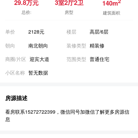
2
29.8
万元
3室
2厅
2卫
140m
总价:
房型
建筑面积
单价
2128元
楼层
高层/6层
朝向
南北朝向
装修类型
精装修
商圈/片区
迎宾大道
范围类型
普通住宅
小区名称
暂无数据
房源描述
看房联系15272722399，微信同号加微信了解更多房源信
息