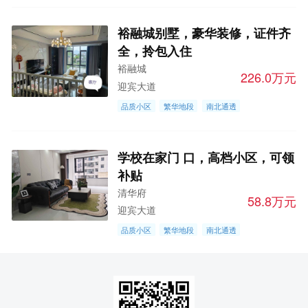
裕融城别墅，豪华装修，证件齐
全，拎包入住
裕融城
226.0万元
迎宾大道
品质小区
繁华地段
南北通透
学校在家门 口，高档小区，可领
补贴
清华府
58.8万元
迎宾大道
品质小区
繁华地段
南北通透