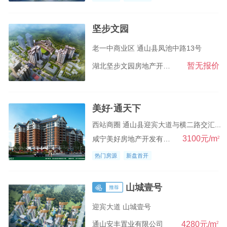
坚步文园
老一中商业区 通山县凤池中路13号
暂无报价
湖北坚步文园房地产开发有限公司
美好·通天下
西站商圈 通山县迎宾大道与横二路交汇...
3100元/m
2
咸宁美好房地产开发有限公司
热门房源
新盘首开
山城壹号
迎宾大道 山城壹号
4280元/m
2
通山安丰置业有限公司