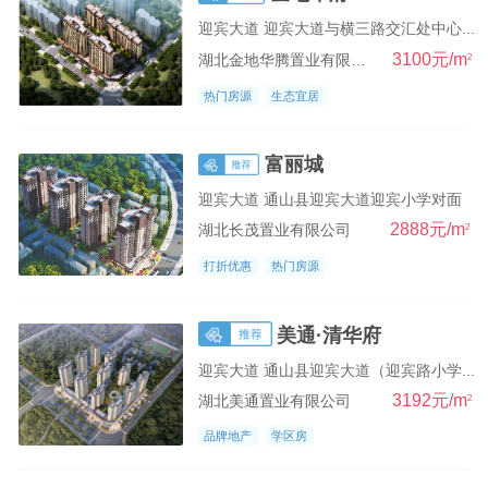
马槽桥商圈
迎宾大道 迎宾大道与横三路交汇处中心...
3100元/m
2
湖北金地华腾置业有限公司
迎宾大道
热门房源
生态宜居
九宫大道
西站商圈
富丽城
民营小区
迎宾大道 通山县迎宾大道迎宾小学对面
2888元/m
2
湖北长茂置业有限公司
新一中商圈
打折优惠
热门房源
老一中商业区
美通·清华府
迎宾大道 通山县迎宾大道（迎宾路小学...
3192元/m
2
湖北美通置业有限公司
品牌地产
学区房