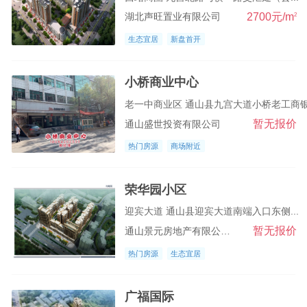
2700元/m
2
湖北声旺置业有限公司
生态宜居
新盘首开
小桥商业中心
老一中商业区 通山县九宫大道小桥老工商银.
暂无报价
通山盛世投资有限公司
热门房源
商场附近
荣华园小区
迎宾大道 通山县迎宾大道南端入口东侧...
暂无报价
通山景元房地产有限公司荣华园分公司
热门房源
生态宜居
广福国际