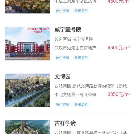
4500元/m
2
中建三局咸宁之星房地产开发有限公司
热门房源
景观居所
咸宁壹号院
其它区域 咸宁壹号院
4600元/m
2
武汉市湖景山庄房地产开发有限公司
热门房源
景观居所
文博园
西站商圈 新城文博路新博物馆旁（新城...
3050元/m
2
湖北文德置业有限公司
热门房源
景观居所
吉祥学府
西站商圈 九宫北路与横一路交汇处（县...