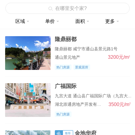
在哪里安个家?
其它区域
区域
单价
面积
更多
凤梓皇城附近
范家垅
隆鼎丽都
隆鼎丽都
隆鼎丽都 咸宁市通山县景元路1号
3200元/m
2
通山景元地产
吴田泰和园
热门房源
景观居所
九宫山
塘下六叶商城
广福国际
井湾村附近
九宫大道 通山县广福国际广场（九宫大...
3500元/m
2
湖北崇通房地产开发有限公司
北门岭
热门房源
南门桥商圈
县政府附近
金地华府