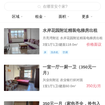
在哪里安个家?
其它区域
区域
租金
面积
更多
凤梓皇城附近
范家垅
水岸花园附近精装电梯房出租
隆鼎丽都
月亮湾附近 水岸花园附近精装电梯房出租
价格面议
3室1厅1卫/建面118.0m
2
吴田泰和园
床
洗衣机
空调
九宫山
塘下六叶商城
一室一厅一厨一卫（350元一
月）
井湾村附近
兴业街附近 农业银行斜对面
北门岭
350元/月
1室1厅1卫/建面60.0m
2
南门桥商圈
县政府附近
350元一月（家电齐全，拎包入