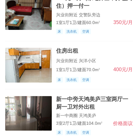
住）押一付一
马槽桥商圈
兴业街附近 交警队旁边
迎宾大道
350元/月
1室1厅1卫/建面60.0m
2
九宫大道
床
洗衣机
空调
西站商圈
住房出租
民营小区
兴业街附近 兴洋小区
新一中商圈
400元/月
1室1厅1卫/建面70.0m
2
老一中商业区
床
洗衣机
空调
新一中旁天鸿美庐三室两厅一
厨一卫对外出租
新一中商圈 天鸿美庐
价格面议
3室2厅1卫/建面104.0m
2
床
洗衣机
空调