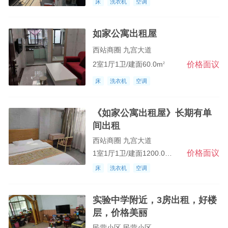
床
洗衣机
空调
如家公寓出租屋
西站商圈 九宫大道
价格面议
2室1厅1卫/建面60.0m
2
床
洗衣机
空调
《如家公寓出租屋》长期有单
间出租
西站商圈 九宫大道
价格面议
1室1厅1卫/建面1200.0m
2
床
洗衣机
空调
实验中学附近，3房出租，好楼
层，价格美丽
民营小区 民营小区