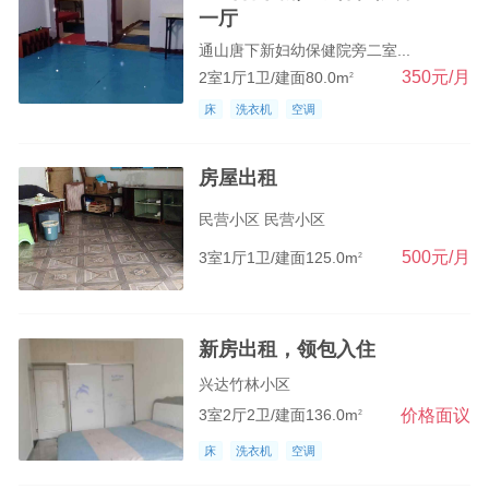
一厅
通山唐下新妇幼保健院旁二室...
350元/月
2室1厅1卫/建面80.0m
2
床
洗衣机
空调
房屋出租
民营小区 民营小区
500元/月
3室1厅1卫/建面125.0m
2
新房出租，领包入住
兴达竹林小区
价格面议
3室2厅2卫/建面136.0m
2
床
洗衣机
空调