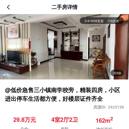
二手房详情
3-9-2026更新
114浏览
共9张
@低价急售三小镇南学校旁，精装四房，小区
进出停车生活都方便，好楼层证件齐全
房源ID: 2423156
2
29.8
万元
4室
2厅
2卫
162m
总价:
房型