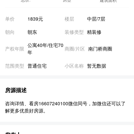
建筑面积
单价
1839元
楼层
中层/7层
朝向
朝东
装修类型
精装修
公寓40年/住宅70
产权年限
商圈/片区
南门桥商圈
年
范围类型
普通住宅
小区名称
暂无数据
房源描述
咨询详情、看房16607240100微信同号，加微信还可以了
解更多优质好房源。