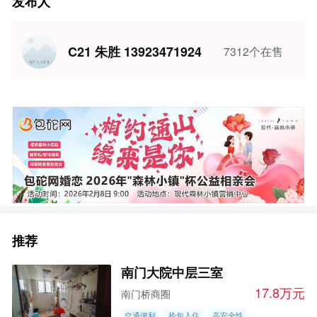
发布人
C21 朱胜 13923471924
7312个在售
推荐
南门大院中层三室
17.8万元
南门桥商圈
交通便利
拎包入住
高安全性