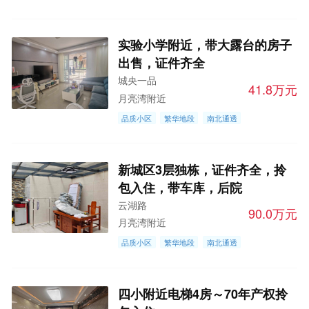
实验小学附近，带大露台的房子
出售，证件齐全
城央一品
41.8万元
月亮湾附近
品质小区
繁华地段
南北通透
新城区3层独栋，证件齐全，拎
包入住，带车库，后院
云湖路
90.0万元
月亮湾附近
品质小区
繁华地段
南北通透
四小附近电梯4房～70年产权拎