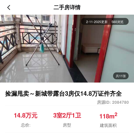
二手房详情
2-11-2025更新
560浏览
共11张
捡漏甩卖～新城带露台3房仅14.8万证件齐全
房源ID: 2084780
2
14.8
万元
3室
2厅
1卫
118m
总价:
房型
建筑面积