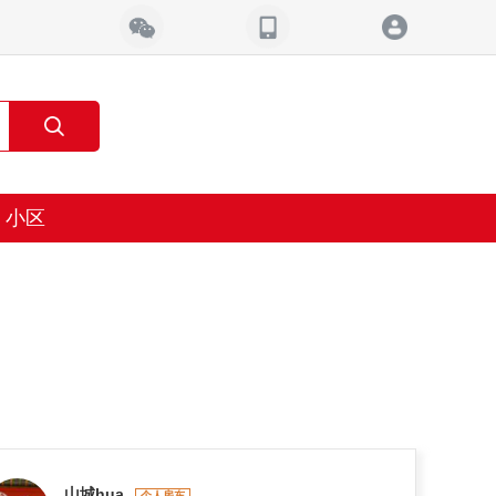
小区
山城hua
个人房东