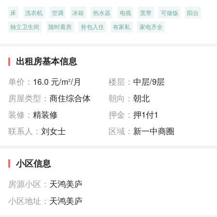
床
洗衣机
空调
冰箱
热水器
电视
宽带
可做饭
阳台
独立卫生间
随时看房
拎包入住
有家私
家电齐全
出租房基本信息
单价：
16.0 元/m
/月
楼层：
中层/9层
2
房屋类型：
商住综合体
朝向：
朝北
装修：
精装修
押金：
押1付1
联系人：
刘女士
区域：
新一中商圈
小区信息
房源小区：
天鸿美庐
小区地址：
天鸿美庐