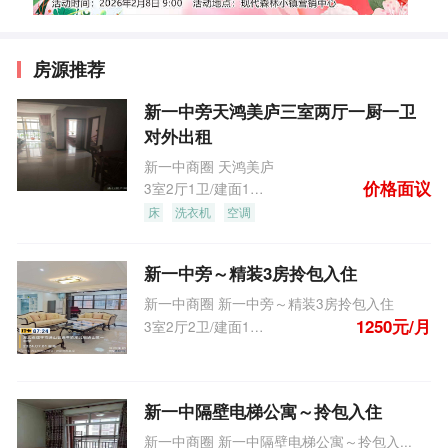
房源推荐
新一中旁天鸿美庐三室两厅一厨一卫
对外出租
新一中商圈 天鸿美庐
价格面议
3室2厅1卫/建面104.0m
2
床
洗衣机
空调
新一中旁～精装3房拎包入住
新一中商圈 新一中旁～精装3房拎包入住
1250元/月
3室2厅2卫/建面135.0m
2
新一中隔壁电梯公寓～拎包入住
新一中商圈 新一中隔壁电梯公寓～拎包入...