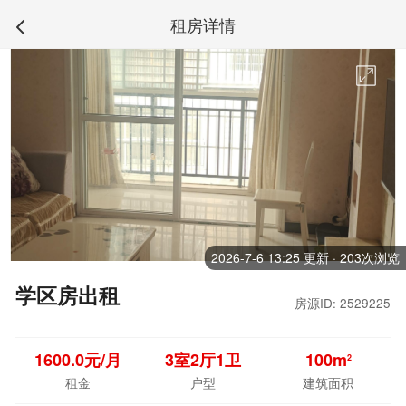
租房详情
2026-7-6 13:25 更新 · 203次浏览
学区房出租
房源ID: 2529225
1600.0元/月
3
室
2
厅
1
卫
100m
2
租金
户型
建筑面积