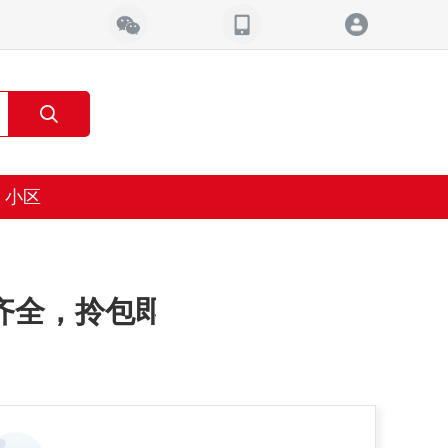
小区
齐全，拎包即住。】