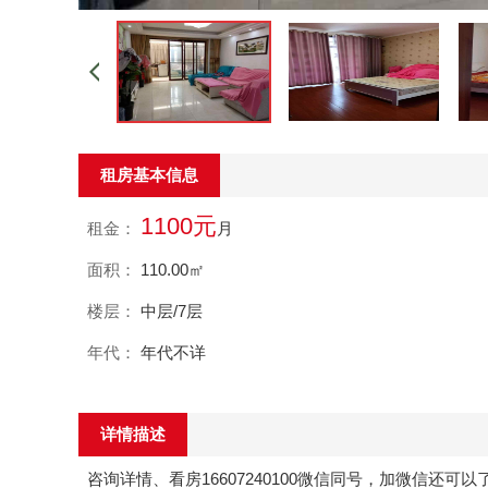
租房基本信息
1100元
租金：
月
面积：
110.00㎡
楼层：
中层/7层
年代：
年代不详
详情描述
咨询详情、看房16607240100微信同号，加微信还可