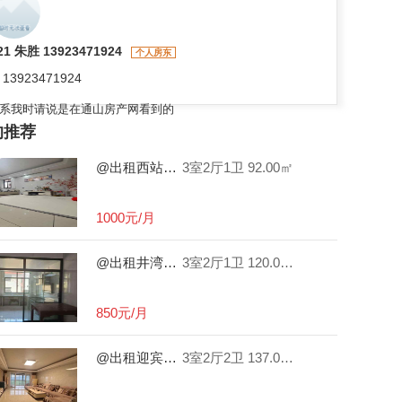
21 朱胜 13923471924
个人房东
13923471924
系我时请说是在通山房产网看到的
的推荐
@出租西站烟草局附近电梯三房，家具家电都有，民用水电。
3室2厅1卫
92.00㎡
1000元/月
@出租井湾五小旁，精装三房出租，陪读方便。
3室2厅1卫
120.00㎡
850元/月
@出租迎宾路中学旁精装电梯三房，进出生活便利，家具家电都有。
3室2厅2卫
137.00㎡