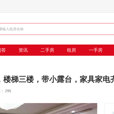
问答
资讯
二手房
租房
一手房
，楼梯三楼，带小露台，家具家电
： 295