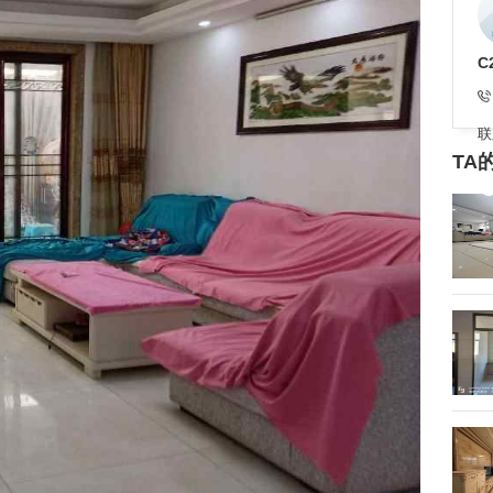
C
联
TA