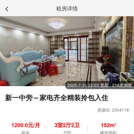
租房详情
2025-7-31 22:03 更新 · 214次浏览
新一中旁～家电齐全精装拎包入住
房源ID: 2304118
1200.0元/月
3
室
2
厅
2
卫
152m
2
租金
户型
建筑面积