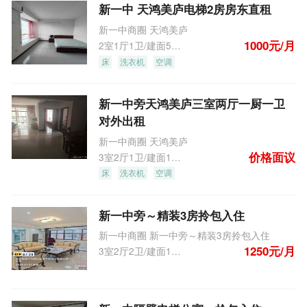
新一中 天鸿美庐电梯2房房东直租
新一中商圈 天鸿美庐
1000元/月
2室1厅1卫/建面55.0m
2
床
洗衣机
空调
新一中旁天鸿美庐三室两厅一厨一卫
对外出租
新一中商圈 天鸿美庐
价格面议
3室2厅1卫/建面104.0m
2
床
洗衣机
空调
新一中旁～精装3房拎包入住
新一中商圈 新一中旁～精装3房拎包入住
1250元/月
3室2厅2卫/建面135.0m
2