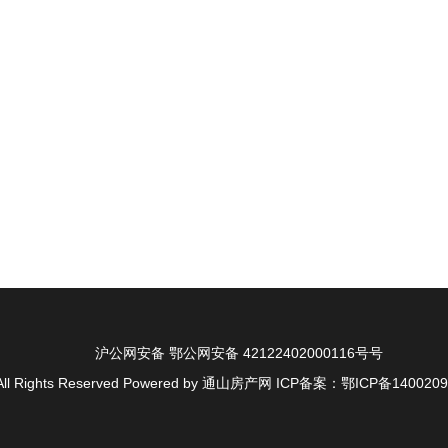
沪公网安备 鄂公网安备 42122402000116号号
All Rights Reserved Powered by 通山房产网
ICP备案：鄂ICP备1400209