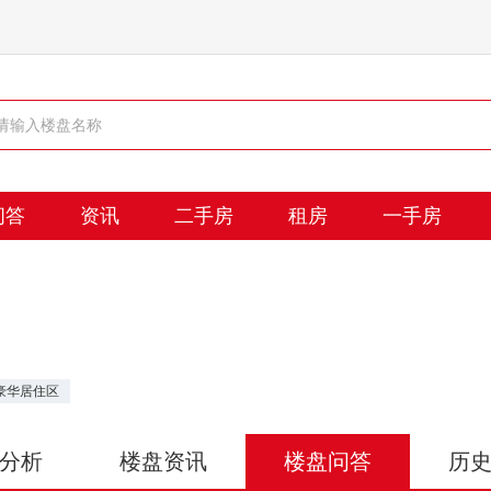
问答
资讯
二手房
租房
一手房
豪华居住区
分析
楼盘资讯
楼盘问答
历