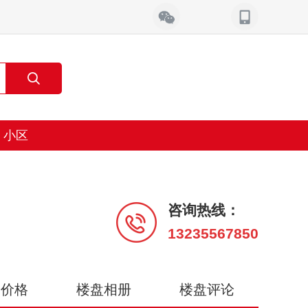
小区
咨询热线：
13235567850
史价格
楼盘相册
楼盘评论