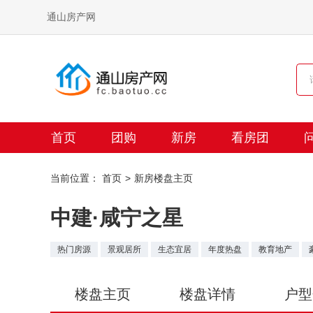
通山房产网
首页
团购
新房
看房团
当前位置：
首页
新房楼盘主页
中建·咸宁之星
热门房源
景观居所
生态宜居
年度热盘
教育地产
楼盘主页
楼盘详情
户型