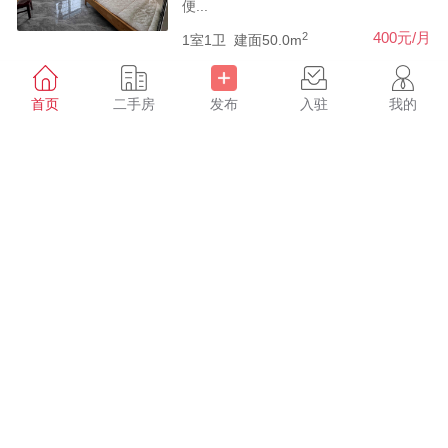
便...
2
400元/月
1室1卫
建面50.0m
首页
二手房
发布
入驻
我的
政府附近4楼～拎包入住
租房
县政府附近 政府附近4楼～拎包入住
2
850元/月
2室2厅1卫
建面120.0m
鑫达建材2楼~带大露台拎
租房
包入住
月亮湾附近 鑫达建材2楼~带大露台拎
包...
2
800元/月
3室2厅1卫
建面135.0m
万成时代家园～电梯3房拎
租房