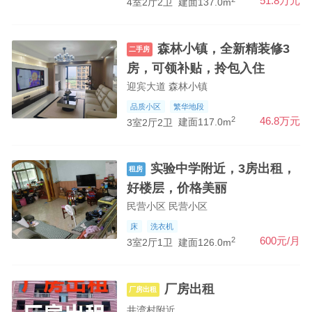
51.8万元
4室2厅2卫
建面137.0m
森林小镇，全新精装修3
二手房
房，可领补贴，拎包入住
迎宾大道 森林小镇
品质小区
繁华地段
2
46.8万元
3室2厅2卫
建面117.0m
实验中学附近，3房出租，
租房
好楼层，价格美丽
民营小区 民营小区
床
洗衣机
2
600元/月
3室2厅1卫
建面126.0m
厂房出租
厂房出租
井湾村附近