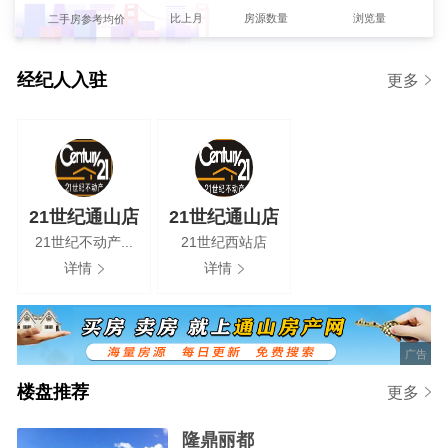
【21世纪通山店】发布了【实验中学附近，3房出租，好楼层，价格美丽】的租房信息
比上月
房源数量
浏览量
二手房参考均价
0%
【梁啊姨】发布了【五小附近房子出租】的租房信息
2
4280元/m
【林】发布了【求棋牌室转让，或者可办营业执照的二楼】的求租信息
经纪人入驻
更多
新房参考均价
【张女士】发布了【通山县城求租房】的求租信息
【阿丁】发布了【租房】的求租信息
【徐生】发布了【求租500-1000亩土地种植】的求租信息
【王】发布了【求租两室房子】的求租信息
21世纪通山店
21世纪通山店
欢迎【21世纪西站店-21世纪通山店】强势入驻
21世纪不动产...
21世纪西站店
详情
详情
广告
楼盘推荐
更多
隆鼎丽都