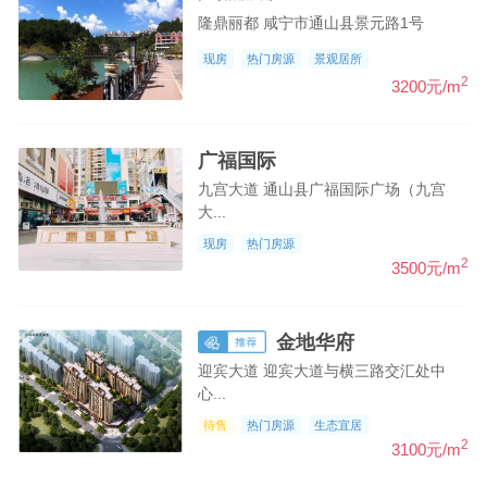
隆鼎丽都 咸宁市通山县景元路1号
现房
热门房源
景观居所
2
3200元/m
广福国际
九宫大道 通山县广福国际广场（九宫
大...
现房
热门房源
2
3500元/m
金地华府
迎宾大道 迎宾大道与横三路交汇处中
心...
待售
热门房源
生态宜居
2
3100元/m