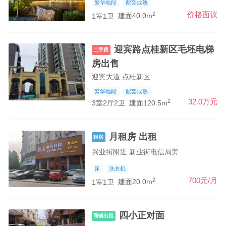
繁华地段
配套成熟
2
价格面议
1室1卫
建面40.0m
迎宾路点桂新区毛坯电梯
二手房
房出售
迎宾大道 点桂新区
繁华地段
配套成熟
2
32.0万元
3室2厅2卫
建面120.5m
月租房 出租
租房
兴业街附近 新业街电信局旁
床
洗衣机
2
700元/月
1室1卫
建面20.0m
四小正对面
商铺出租