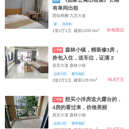
《如家公寓出租屋》长期
租房
有单间出租
西站商圈 九宫大道
床
洗衣机
2
价格面议
1室1厅1卫
建面1200.0m
森林小镇，精装修3房，
二手房
拎包入住，送车位，证满 2
迎宾大道 森林小镇
品质小区
繁华地段
2
56.8万元
3室2厅2卫
建面128.0m
想买小洋房送大露台的，
二手房
4房的看过来，价格美丽
迎宾大道 森林小镇
品质小区
繁华地段
2