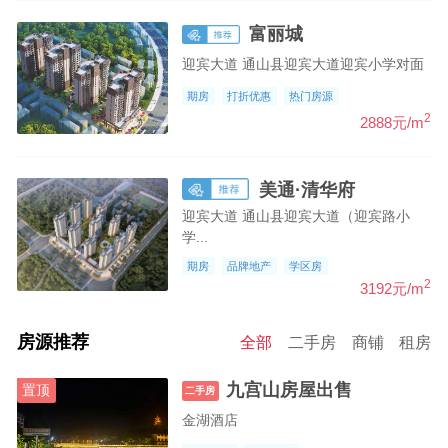
富丽城
迎宾大道 通山县迎宾大道迎宾小学对面
期房
打折优惠
热门房源
2
2888元/m
美通·清华府
迎宾大道 通山县迎宾大道（迎宾路小
学...
期房
品牌地产
学区房
2
3192元/m
房源推荐
全部
二手房
商铺
租房
九宫山房屋出售
置顶
二手房
金湖酒店