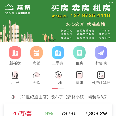
新楼盘
商铺
二手房
租房
求租/购
【王】发布了【求租两室房子】的求租信息
45万/套
欢迎【21世纪西站店-21世纪通山店】强势入驻
厂房
仓库
土地
资讯
房贷计算器
欢迎【21世纪不动产通山总店-21世纪通山店】强势入驻
二手房参考均价
-9%
2
【21世纪通山店】发布了【森林小镇，精装修3房，拎包入住，送车位，证满 2】的二手房信息
4280元/m
0%
【21世纪通山店】发布了【想买小洋房送大露台的，4房的看过来，价格美丽】的二手房信息
新房参考均价
【21世纪通山店】发布了【森林小镇，全新精装修3房，可领补贴，拎包入住】的二手房信息
-9%
73236
2,308.2w
45万/套