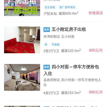
业主直租
新厂房环境佳
2
价格面议
户型未知
建面600.0m
五小附近房子出租
租房
井湾村附近 五小对面
床
可做饭
2
600元/月
3室2厅2卫
建面120.0m
四小对面～停车方便拎包
租房
入住
县政府附近 四小对面～停车方便拎包入
住
2
800元/月
4室2厅2卫
建面152.0m