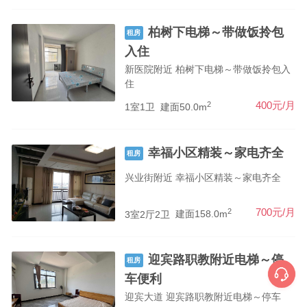
柏树下电梯～带做饭拎包
租房
入住
新医院附近 柏树下电梯～带做饭拎包入
住
2
400元/月
1室1卫
建面50.0m
幸福小区精装～家电齐全
租房
兴业街附近 幸福小区精装～家电齐全
2
700元/月
3室2厅2卫
建面158.0m
迎宾路职教附近电梯～停
租房
车便利
迎宾大道 迎宾路职教附近电梯～停车