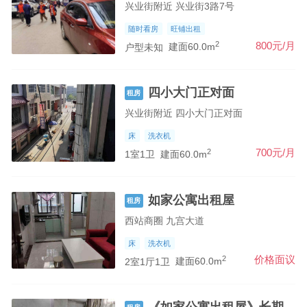
兴业街附近 兴业街3路7号
随时看房
旺铺出租
2
800元/月
户型未知
建面60.0m
四小大门正对面
租房
兴业街附近 四小大门正对面
床
洗衣机
2
700元/月
1室1卫
建面60.0m
如家公寓出租屋
租房
西站商圈 九宫大道
床
洗衣机
2
价格面议
2室1厅1卫
建面60.0m