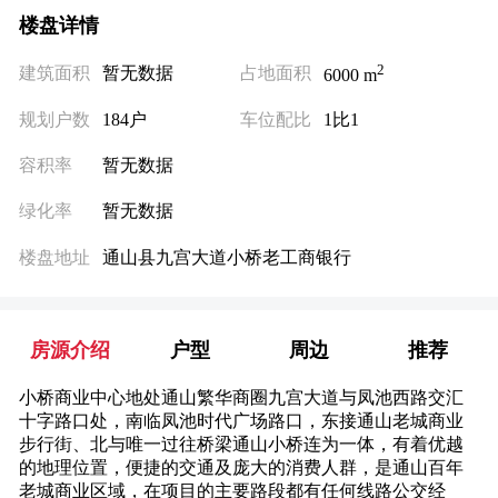
楼盘详情
2
建筑面积
暂无数据
占地面积
6000 m
规划户数
184户
车位配比
1比1
容积率
暂无数据
绿化率
暂无数据
楼盘地址
通山县九宫大道小桥老工商银行
房源介绍
户型
周边
推荐
小桥商业中心地处通山繁华商圈九宫大道与凤池西路交汇
十字路口处，南临凤池时代广场路口，东接通山老城商业
步行街、北与唯一过往桥梁通山小桥连为一体，有着优越
的地理位置，便捷的交通及庞大的消费人群，是通山百年
老城商业区域，在项目的主要路段都有任何线路公交经