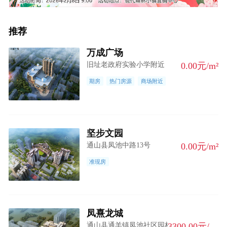
推荐
万成广场
旧址老政府实验小学附近
0.00元/m²
期房
热门房源
商场附近
坚步文园
通山县凤池中路13号
0.00元/m²
准现房
凤熹龙城
通山县通羊镇凤池社区园林小区
3300.00元/m²