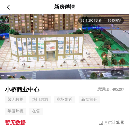
新房详情
12-4-2024更新 8645浏览
共7张
小桥商业中心
房源ID: 405297
暂无数据
热门房源
商场附近
新盘首开
年度热盘
在售
暂无数据
月供计算器