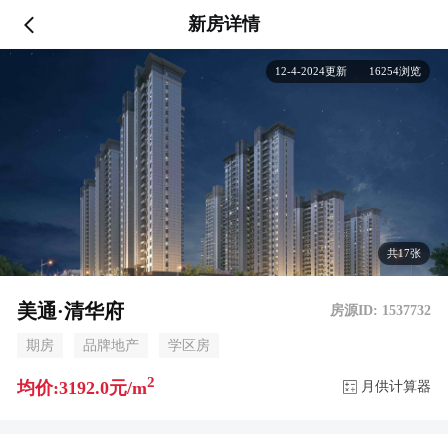
新房详情
12-4-2024更新 16254浏览
共17张
美通·清华府
房源ID: 1537732
期房
品牌地产
学区房
2
均价:3192.0元/m
月供计算器