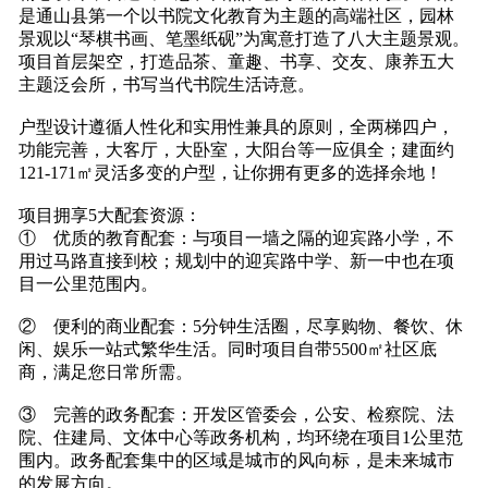
是通山县第一个以书院文化教育为主题的高端社区，园林
景观以“琴棋书画、笔墨纸砚”为寓意打造了八大主题景观。
项目首层架空，打造品茶、童趣、书享、交友、康养五大
主题泛会所，书写当代书院生活诗意。
户型设计遵循人性化和实用性兼具的原则，全两梯四户，
功能完善，大客厅，大卧室，大阳台等一应俱全；建面约
121-171㎡灵活多变的户型，让你拥有更多的选择余地！
项目拥享5大配套资源：
① 优质的教育配套：与项目一墙之隔的迎宾路小学，不
用过马路直接到校；规划中的迎宾路中学、新一中也在项
目一公里范围内。
② 便利的商业配套：5分钟生活圈，尽享购物、餐饮、休
闲、娱乐一站式繁华生活。同时项目自带5500㎡社区底
商，满足您日常所需。
③ 完善的政务配套：开发区管委会，公安、检察院、法
院、住建局、文体中心等政务机构，均环绕在项目1公里范
围内。政务配套集中的区域是城市的风向标，是未来城市
的发展方向。