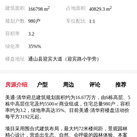
2
2
建筑面积
占地面积
166798 m
40829.3 m
规划户数
980户
车位配比
1:1
容积率
3.2
绿化率
35%
%
楼盘地址
通山县迎宾大道（迎宾路小学旁）
房源介绍
户型
周边
评论
推荐
美通·清华府总建筑规划面积约为16.67万方，由6栋高层、5
栋中高层住宅及约5500㎡商业组成，住宅总量980户，容积
率约为3.2，绿地率高达35%。目前美通·清华府楼盘活动价
每平方3192元起。
项目采用围合式建筑布局，最大约72米楼间距，景观园林
精心设计，营造出生态、自然、会呼吸的园林体验。本案