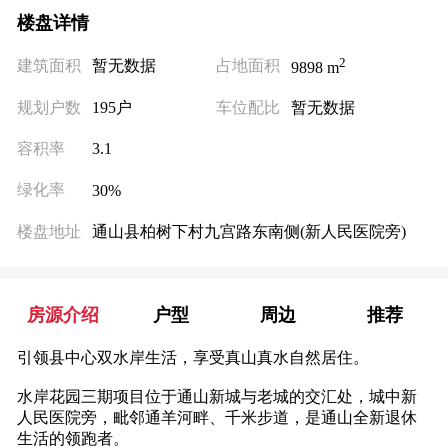
楼盘详情
2
建筑面积
暂无数据
占地面积
9898 m
规划户数
195户
车位配比
暂无数据
容积率
3.1
绿化率
30
%
楼盘地址
通山县柏树下村九宫路东南侧(新人民医院旁)
房源介绍
户型
周边
推荐
引领县中心双水岸生活，享受真山真水自然居住。
水岸花园三期项目位于通山新城与老城的交汇处，城中新
人民医院旁，毗邻通羊河畔、千米步道，是通山全新退休
生活的领跑者。