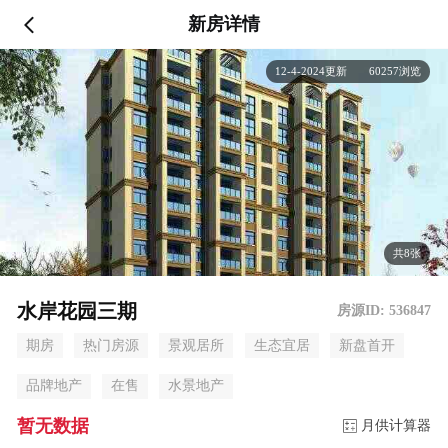
新房详情
12-4-2024更新 60257浏览
共8张
水岸花园三期
房源ID: 536847
期房
热门房源
景观居所
生态宜居
新盘首开
品牌地产
在售
水景地产
暂无数据
月供计算器