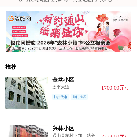
推荐
金盆小区
太平大道
1700.00元/m²
打折优惠
热门房源
兴林小区
通山县柏树下加油站旁
2238.00元/m²