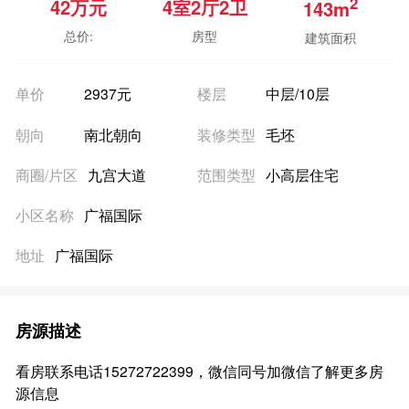
2
42
万元
4室
2厅
2卫
143m
总价:
房型
建筑面积
单价
2937元
楼层
中层/10层
朝向
南北朝向
装修类型
毛坯
商圈/片区
九宫大道
范围类型
小高层住宅
小区名称
广福国际
地址
广福国际
房源描述
看房联系电话15272722399，微信同号加微信了解更多房
源信息