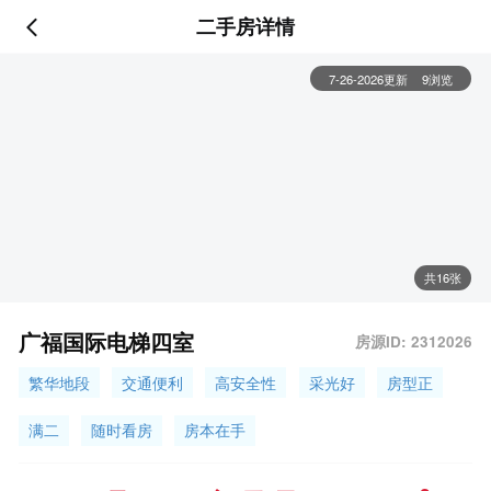
二手房详情
7-26-2026更新
9浏览
共16张
广福国际电梯四室
房源ID: 2312026
繁华地段
交通便利
高安全性
采光好
房型正
满二
随时看房
房本在手