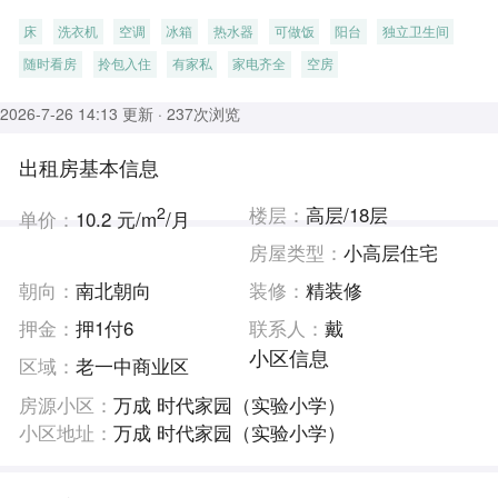
床
洗衣机
空调
冰箱
热水器
可做饭
阳台
独立卫生间
随时看房
拎包入住
有家私
家电齐全
空房
2026-7-26 14:13 更新 · 237次浏览
出租房基本信息
2
楼层：
高层/18层
单价：
10.2 元/m
/月
房屋类型：
小高层住宅
朝向：
南北朝向
装修：
精装修
押金：
押1付6
联系人：
戴
小区信息
区域：
老一中商业区
房源小区：
万成 时代家园（实验小学）
小区地址：
万成 时代家园（实验小学）