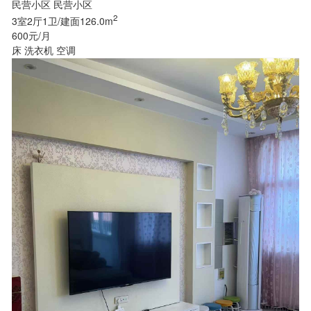
民营小区 民营小区
2
3室2厅1卫/建面126.0m
600元/月
床
洗衣机
空调