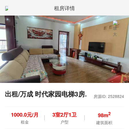
租房详情
出租/万成 时代家园电梯3房.
房源ID: 2528824
2
1000.0元/月
3
室
2
厅
1
卫
98m
租金
户型
建筑面积