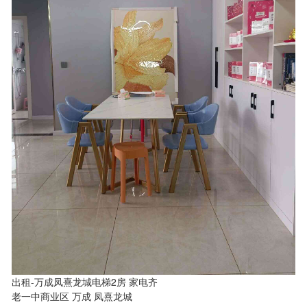
出租-万成凤熹龙城电梯2房 家电齐
老一中商业区 万成 凤熹龙城