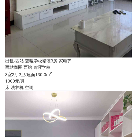
出租-西站 聋哑学校精装3房 家电齐
西站商圈 西站 聋哑学校
2
3室2厅2卫/建面130.0m
1000元/月
床
洗衣机
空调