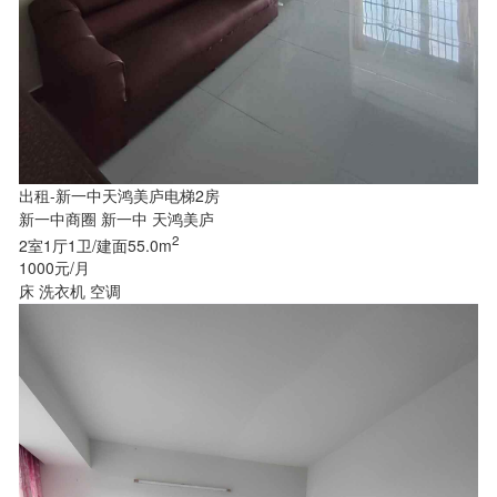
出租-新一中天鸿美庐电梯2房
新一中商圈 新一中 天鸿美庐
2
2室1厅1卫/建面55.0m
1000元/月
床
洗衣机
空调