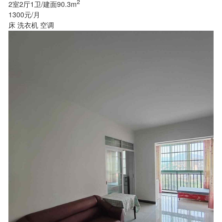
2
2室2厅1卫/建面90.3m
1300元/月
床
洗衣机
空调