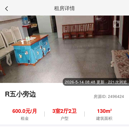
租房详情
2026-5-14 08:48 更新 · 221次浏览
R五小旁边
房源ID: 2496424
600.0元/月
3
室
2
厅
2
卫
130m
2
租金
户型
建筑面积