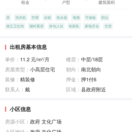
租金
户型
建筑面积
床
洗衣机
空调
冰箱
热水器
电视
可做饭
阳台
独立卫生间
随时看房
拎包入住
有家私
家电齐全
空房
出租房基本信息
单价：
11.2 元/m
/月
楼层：
中层/18层
2
房屋类型：
小高层住宅
朝向：
南北朝向
装修：
精装修
押金：
押1付6
联系人：
戴
区域：
县政府附近
小区信息
房源小区：
政府 文化广场
小区地址：
政府 文化广场