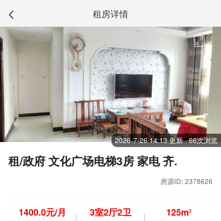
租房详情
2026-7-26 14:13 更新 · 66次浏览
租/政府 文化广场电梯3房 家电 齐.
房源ID: 2378626
1400.0元/月
3
室
2
厅
2
卫
125m
2