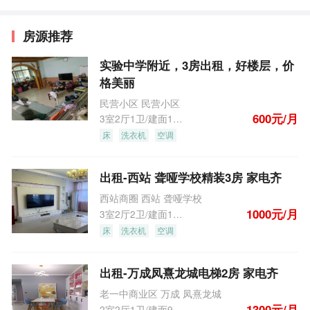
房源推荐
实验中学附近，3房出租，好楼层，价
格美丽
民营小区 民营小区
600元/月
3室2厅1卫/建面126.0m
2
床
洗衣机
空调
出租-西站 聋哑学校精装3房 家电齐
西站商圈 西站 聋哑学校
1000元/月
3室2厅2卫/建面130.0m
2
床
洗衣机
空调
出租-万成凤熹龙城电梯2房 家电齐
老一中商业区 万成 凤熹龙城
1300元/月
2室2厅1卫/建面90.3m
2