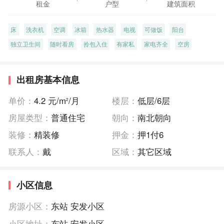
租金
户型
建筑面积
床
洗衣机
空调
冰箱
热水器
电视
可做饭
阳台
独立卫生间
随时看房
拎包入住
有家私
家电齐全
空房
出租房基本信息
单价：
4.2 元/m
/月
楼层：
低层/6层
2
房屋类型：
普通住宅
朝向：
南北朝向
装修：
精装修
押金：
押1付6
联系人：
戴
区域：
其它区域
小区信息
房源小区：
东站 安发小区
小区地址：
东站 安发小区