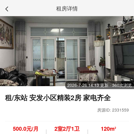
租房详情
2026-7-26 14:13 更新 · 360次浏览
租/东站 安发小区精装2房 家电齐全
房源ID: 2331559
500.0元/月
2
室
2
厅
1
卫
120m
2