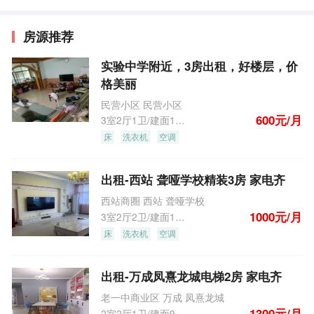
房源推荐
实验中学附近，3房出租，好楼层，价
格美丽
民营小区 民营小区
600元/月
3室2厅1卫/建面126.0m
2
床
洗衣机
空调
出租-西站 聋哑学校精装3房 家电齐
西站商圈 西站 聋哑学校
1000元/月
3室2厅2卫/建面130.0m
2
床
洗衣机
空调
出租-万成凤熹龙城电梯2房 家电齐
老一中商业区 万成 凤熹龙城
1300元/月
2室2厅1卫/建面90.3m
2