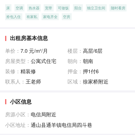
床
空调
热水器
宽带
可做饭
阳台
独立卫生间
随时看房
拎包入住
有家私
家电齐全
空房
出租房基本信息
单价：
7.0 元/m
/月
楼层：
高层/6层
2
房屋类型：
公寓式住宅
朝向：
朝南
装修：
精装修
押金：
押1付6
联系人：
王老师
区域：
徐家桥附近
小区信息
房源小区：
电信局附近
小区地址：
通山县通羊镇电信局四斗巷