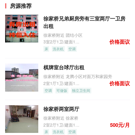
房源推荐
徐家桥兄弟厨房旁有三室两厅一卫房
出租
徐家桥附近 团结小区
价格面议
3室2厅1卫/建面105.0m
2
床
洗衣机
空调
棋牌室台球厅出租
徐家桥附近 龙腾小区对面万和家园旁
价格面议
2室1厅1卫/建面100.0m
2
空调
可做饭
独立卫生间
徐家桥两室两厅
徐家桥附近 徐家桥
500元/月
2室2厅1卫/建面100.0m
2
床
洗衣机
空调