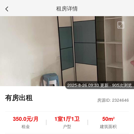
租房详情
2025-8-26 09:33 更新 · 905次浏览
有房出租
房源ID: 2324646
350.0元/月
1
室
1
厅
1
卫
50m
2
租金
户型
建筑面积