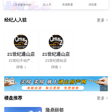
【小陈】发布了【迎宾路电梯精装～4台空调拎包入住】的租房信息
比上月
房源数量
浏览量
二手房参考均价
0%
【小陈】发布了【柏树下电梯～拎包入住】的租房信息
2
4280元/m
【林】发布了【求棋牌室转让，或者可办营业执照的二楼】的求租信息
经纪人入驻
更多
新房参考均价
【张女士】发布了【通山县城求租房】的求租信息
【阿丁】发布了【租房】的求租信息
【徐生】发布了【求租500-1000亩土地种植】的求租信息
【王】发布了【求租两室房子】的求租信息
21世纪通山店
21世纪通山店
欢迎【21世纪西站店-21世纪通山店】强势入驻
21世纪不动产...
21世纪西站店
详情
详情
广告
楼盘推荐
更多
隆鼎丽都