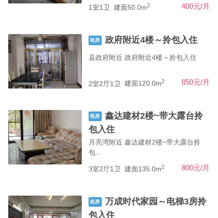
2
400元/月
1室1卫
建面50.0m
政府附近4楼～拎包入住
租房
县政府附近 政府附近4楼～拎包入住
2
850元/月
2室2厅1卫
建面120.0m
鑫达建材2楼~带大露台拎
租房
包入住
月亮湾附近 鑫达建材2楼~带大露台拎
包...
2
800元/月
3室2厅1卫
建面135.0m
万成时代家园～电梯3房拎
租房
包入住