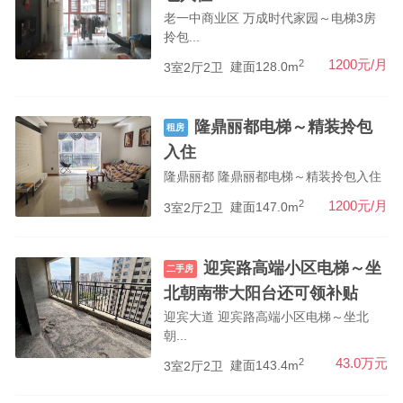
老一中商业区 万成时代家园～电梯3房
拎包...
2
1200元/月
3室2厅2卫
建面128.0m
隆鼎丽都电梯～精装拎包
租房
入住
隆鼎丽都 隆鼎丽都电梯～精装拎包入住
2
1200元/月
3室2厅2卫
建面147.0m
迎宾路高端小区电梯～坐
二手房
北朝南带大阳台还可领补贴
迎宾大道 迎宾路高端小区电梯～坐北
朝...
2
43.0万元
3室2厅2卫
建面143.4m