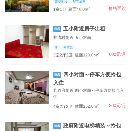
繁华地段
配套成熟
2
价格面议
1室1卫
建面40.0m
五小附近房子出租
租房
井湾村附近 五小对面
床
可做饭
2
600元/月
3室2厅2卫
建面120.0m
四小对面～停车方便拎包
租房
入住
县政府附近 四小对面～停车方便拎包入
住
2
800元/月
4室2厅2卫
建面152.0m
政府附近电梯精装～拎包
租房