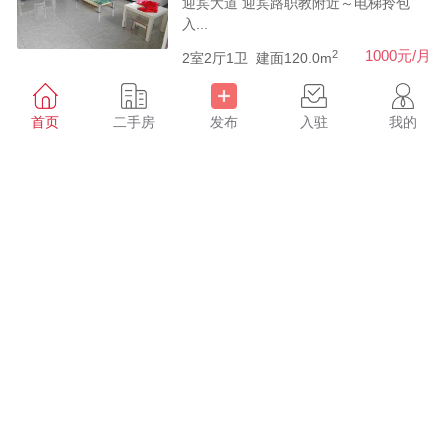
迎宾大道 迎宾路职教附近～电梯拎包
入...
2
1000元/月
2室2厅1卫
建面120.0m
首页
二手房
发布
入驻
我的
万成实验小学附近～2楼精
租房
装拎包入住
老一中商业区 万成实验小学附近～2楼
精装...
2
1000元/月
3室2厅1卫
建面138.0m
迎宾路小学附近电梯～3房
租房
拎包入住
迎宾大道 迎宾路小学附近电梯～3房拎...
2
1200元/月
3室2厅2卫
建面135.0m