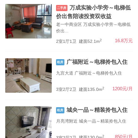
万成实验小学旁～电梯低
二手房
价出售陪读投资双收益
老一中商业区 万成实验小学旁～电梯低
价出...
2
16.8万元
2室1厅1卫
建面52.1m
广福附近～电梯拎包入住
租房
九宫大道 广福附近～电梯拎包入住
2
1200元/月
3室2厅2卫
建面135.0m
城央一品～精装拎包入住
租房
月亮湾附近 城央一品～精装拎包入住
2
850元/月
3室2厅2卫
建面130.0m