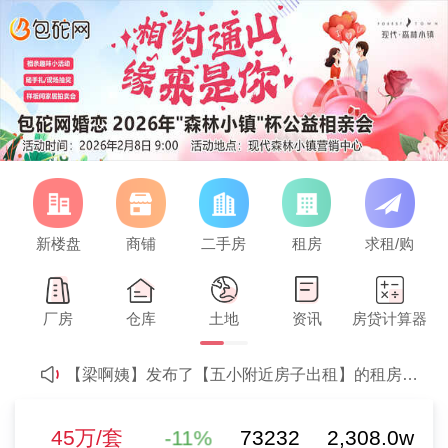
新楼盘
商铺
二手房
租房
求租/购
【王】发布了【求租两室房子】的求租信息
45万/套
欢迎【21世纪西站店-21世纪通山店】强势入驻
厂房
仓库
土地
资讯
房贷计算器
欢迎【21世纪不动产通山总店-21世纪通山店】强势入驻
二手房参考均价
-11%
2
【梁啊姨】发布了【五小附近房子出租】的租房信息
4280元/m
0%
【小陈】发布了【四小对面～停车方便拎包入住】的租房信息
新房参考均价
【小陈】发布了【政府附近电梯精装～拎包入住】的租房信息
-11%
73232
2,308.0w
45万/套