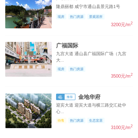
隆鼎丽都 咸宁市通山县景元路1号
现房
热门房源
景观居所
2
3200元/m
广福国际
九宫大道 通山县广福国际广场（九宫
大...
现房
热门房源
2
3500元/m
金地华府
迎宾大道 迎宾大道与横三路交汇处中
心...
待售
热门房源
生态宜居
2
3100元/m