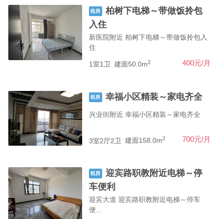
柏树下电梯～带做饭拎包
租房
入住
新医院附近 柏树下电梯～带做饭拎包入
住
2
400元/月
1室1卫
建面50.0m
幸福小区精装～家电齐全
租房
兴业街附近 幸福小区精装～家电齐全
2
700元/月
3室2厅2卫
建面158.0m
迎宾路职教附近电梯～停
租房
车便利
迎宾大道 迎宾路职教附近电梯～停车
便...