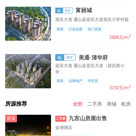
富丽城
迎宾大道 通山县迎宾大道迎宾小学对面
期房
打折优惠
热门房源
2
2888元/m
美通·清华府
迎宾大道 通山县迎宾大道（迎宾路小
学...
期房
品牌地产
学区房
2
3192元/m
房源推荐
全部
二手房
商铺
租房
九宫山房屋出售
置顶
二手房
金湖酒店