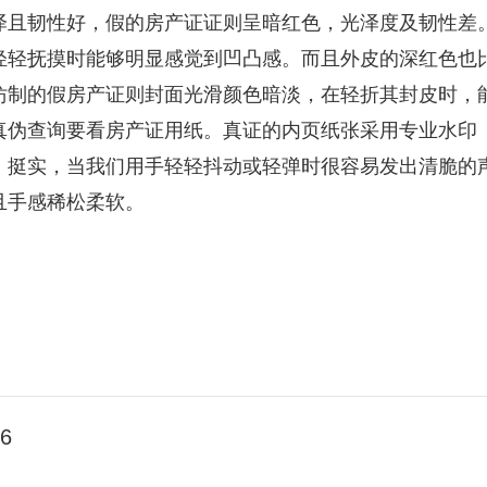
泽且韧性好，假的房产证证则呈暗红色，光泽度及韧性差
轻轻抚摸时能够明显感觉到凹凸感。而且外皮的深红色也
仿制的假房产证则封面光滑颜色暗淡，在轻折其封皮时，
真伪查询要看房产证用纸。真证的内页纸张采用专业水印
、挺实，当我们用手轻轻抖动或轻弹时很容易发出清脆的
且手感稀松柔软。
06