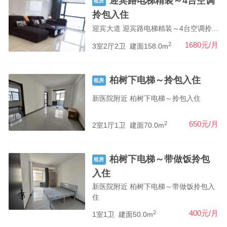
迎宾路电梯精装～4台空调
租房
拎包入住
迎宾大道 迎宾路电梯精装～4台空调拎...
2
1680元/月
3室2厅2卫
建面158.0m
柏树下电梯～拎包入住
租房
新医院附近 柏树下电梯～拎包入住
2
650元/月
2室1厅1卫
建面70.0m
柏树下电梯～带做饭拎包
租房
入住
新医院附近 柏树下电梯～带做饭拎包入
住
2
400元/月
1室1卫
建面50.0m