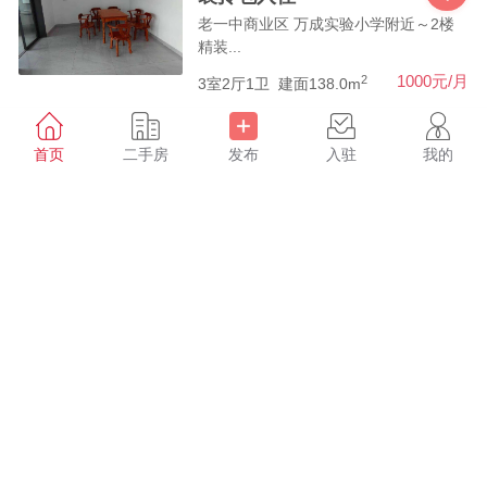
老一中商业区 万成实验小学附近～2楼
精装...
2
1000元/月
3室2厅1卫
建面138.0m
迎宾路小学附近电梯～3房
首页
二手房
发布
入驻
我的
租房
拎包入住
迎宾大道 迎宾路小学附近电梯～3房拎...
2
1200元/月
3室2厅2卫
建面135.0m
城央一品小区房电梯空
租房
调，家电齐全～实验小学附
近。
月亮湾附近 城央一品小区房电梯空调，
家...
2
1400元/月
3室2厅2卫
建面135.0m