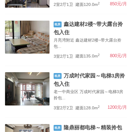
2
850元/月
2室2厅1卫
建面120.0m
鑫达建材2楼~带大露台拎
租房
包入住
月亮湾附近 鑫达建材2楼~带大露台拎
包...
2
800元/月
3室2厅1卫
建面135.0m
万成时代家园～电梯3房拎
租房
包入住
老一中商业区 万成时代家园～电梯3房
拎包...
2
1200元/月
3室2厅2卫
建面128.0m
隆鼎丽都电梯～精装拎包
租房