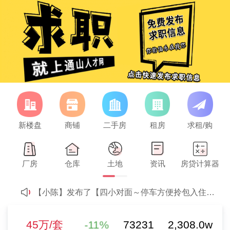
新楼盘
商铺
二手房
租房
求租/购
【王】发布了【求租两室房子】的求租信息
欢迎【21世纪西站店-21世纪通山店】强势入驻
45万/套
厂房
仓库
土地
资讯
房贷计算器
欢迎【21世纪不动产通山总店-21世纪通山店】强势入驻
二手房参考均价
-11%
【小陈】发布了【四小对面～停车方便拎包入住】的租房信息
2
4280元/m
0%
【小陈】发布了【政府附近电梯精装～拎包入住】的租房信息
新房参考均价
【小陈】发布了【迎宾路电梯精装～4台空调拎包入住】的租房信息
-11%
73231
2,308.0w
45万/套