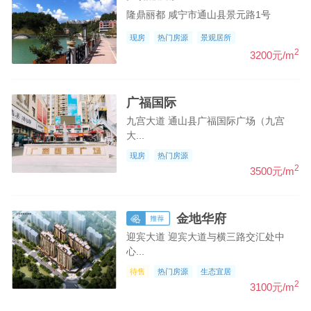
隆鼎丽都 咸宁市通山县景元路1号
现房
热门房源
景观居所
2
3200元/m
广福国际
九宫大道 通山县广福国际广场（九宫
大...
现房
热门房源
2
3500元/m
金地华府
迎宾大道 迎宾大道与横三路交汇处中
心...
待售
热门房源
生态宜居
2
3100元/m