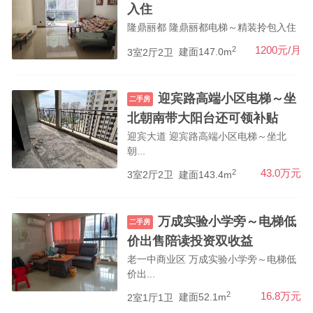
入住
隆鼎丽都 隆鼎丽都电梯～精装拎包入住
2
1200元/月
3室2厅2卫
建面147.0m
迎宾路高端小区电梯～坐
二手房
北朝南带大阳台还可领补贴
迎宾大道 迎宾路高端小区电梯～坐北
朝...
2
43.0万元
3室2厅2卫
建面143.4m
万成实验小学旁～电梯低
二手房
价出售陪读投资双收益
老一中商业区 万成实验小学旁～电梯低
价出...
2
16.8万元
2室1厅1卫
建面52.1m