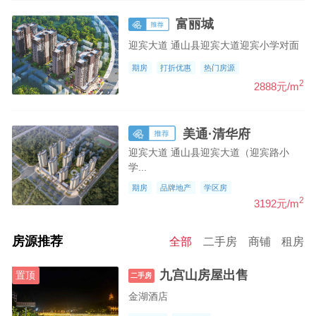
富丽城
迎宾大道 通山县迎宾大道迎宾小学对面
期房
打折优惠
热门房源
2
2888元/m
美通·清华府
迎宾大道 通山县迎宾大道（迎宾路小
学...
期房
品牌地产
学区房
2
3192元/m
房源推荐
全部
二手房
商铺
租房
九宫山房屋出售
置顶
二手房
金湖酒店