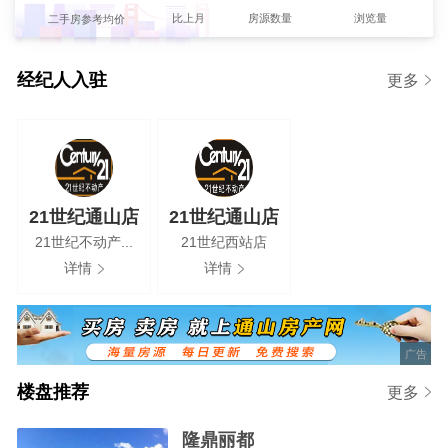
【小陈】发布了【柏树下电梯～拎包入住】的租房信息
比上月
房源数量
浏览量
二手房参考均价
0%
【小陈】发布了【柏树下电梯～带做饭拎包入住】的租房信息
2
4280元/m
【林】发布了【求棋牌室转让，或者可办营业执照的二楼】的求租信息
经纪人入驻
更多
新房参考均价
【张女士】发布了【通山县城求租房】的求租信息
【阿丁】发布了【租房】的求租信息
【徐生】发布了【求租500-1000亩土地种植】的求租信息
【王】发布了【求租两室房子】的求租信息
21世纪通山店
21世纪通山店
欢迎【21世纪西站店-21世纪通山店】强势入驻
21世纪不动产...
21世纪西站店
详情
详情
广告
楼盘推荐
更多
隆鼎丽都