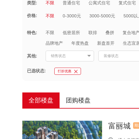
类型:
不限
普通住宅
公寓式住宅
复式住宅
价格:
不限
0-3000元
3000-5000元
5000以
特色:
不限
低密居所
联排
叠拼
复合地
品牌地产
年度热盘
新盘首开
生态宜
其他:
销售状态
装修状态
已选状态:
打折优惠
全部楼盘
团购楼盘
富丽城
期