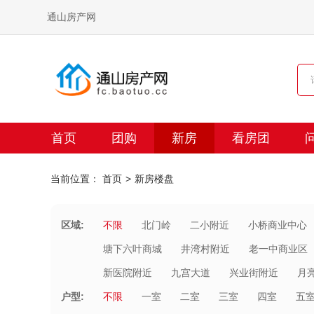
通山房产网
首页
团购
新房
看房团
当前位置：
首页
新房楼盘
区域:
不限
北门岭
二小附近
小桥商业中心
塘下六叶商城
井湾村附近
老一中商业区
新医院附近
九宫大道
兴业街附近
月
户型:
不限
一室
二室
三室
四室
五