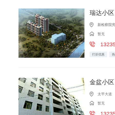
瑞达小区
新检察院
暂无
1323
打折优惠
热
金盆小区
太平大道
暂无
1323