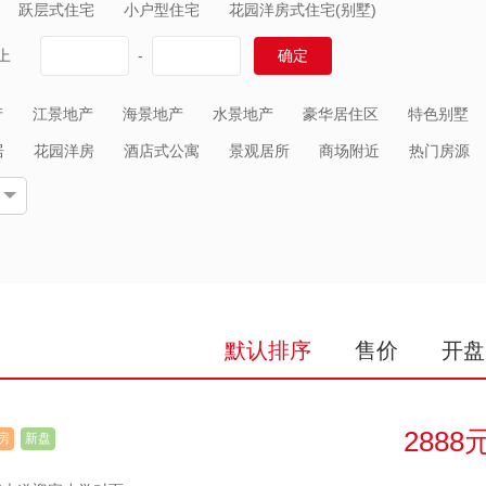
跃层式住宅
小户型住宅
花园洋房式住宅(别墅)
上
-
确定
产
江景地产
海景地产
水景地产
豪华居住区
特色别墅
居
花园洋房
酒店式公寓
景观居所
商场附近
热门房源
默认排序
售价
开盘
2888
房
新盘