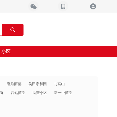
小区
隆鼎丽都
吴田泰和园
九宫山
近
西站商圈
民营小区
新一中商圈