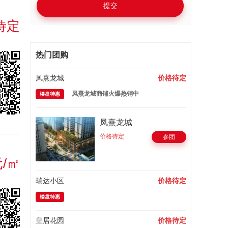
提交
待定
热门团购
凤熹龙城
价格待定
凤熹龙城商铺火爆热销中
楼盘特惠
凤熹龙城
价格待定
参团
元/㎡
瑞达小区
价格待定
楼盘特惠
皇居花园
价格待定