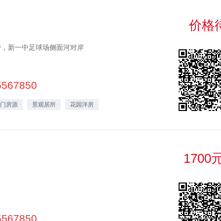
价格
旁，新一中足球场侧面河对岸
5567850
门房源
景观居所
花园洋房
1700
5567850