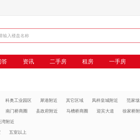
问答
资讯
二手房
租房
一手房
科奥工业园区
犀港附近
其它区域
凤梓皇城附近
范家垅
南门桥商圈
县政府附近
马槽桥商圈
迎宾大道
徐家桥附
亮湾附近
室
五室以上