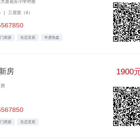
宾大道迎宾小学对面
）
三居室（4）
5567850
门房源
生态宜居
年度热盘
新房
1900
新房
5567850
门房源
生态宜居