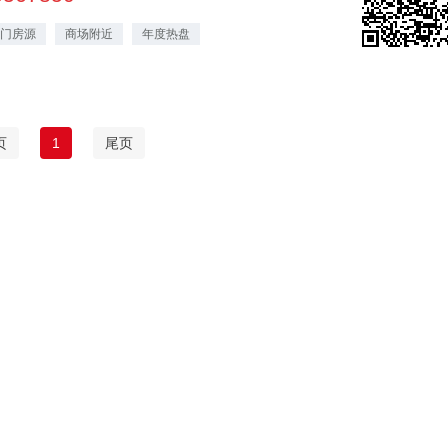
门房源
商场附近
年度热盘
页
1
尾页