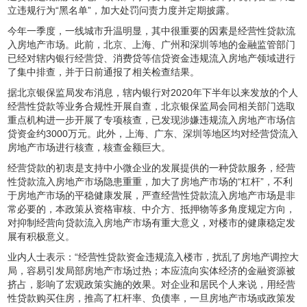
立违规行为“黑名单”，加大处罚问责力度并定期披露。
今年一季度，一线城市升温明显，其中很重要的因素是经营性贷款流
入房地产市场。此前，北京、上海、广州和深圳等地的金融监管部门
已经对辖内银行经营贷、消费贷等信贷资金违规流入房地产领域进行
了集中排查，并于日前通报了相关检查结果。
据北京银保监局发布消息，辖内银行对2020年下半年以来发放的个人
经营性贷款等业务合规性开展自查，北京银保监局会同相关部门选取
重点机构进一步开展了专项核查，已发现涉嫌违规流入房地产市场信
贷资金约3000万元。此外，上海、广东、深圳等地区均对经营贷流入
房地产市场进行核查，核查金额巨大。
经营贷款的初衷是支持中小微企业的发展提供的一种贷款服务，经营
性贷款流入房地产市场隐患重重，加大了房地产市场的“杠杆”，不利
于房地产市场的平稳健康发展，严查经营性贷款流入房地产市场是非
常必要的，本政策从资格审核、中介方、抵押物等多角度规定方向，
对抑制经营向贷款流入房地产市场有重大意义，对楼市的健康稳定发
展有积极意义。
业内人士表示：“经营性贷款资金违规流入楼市，扰乱了房地产调控大
局，容易引发局部房地产市场过热；本应流向实体经济的金融资源被
挤占，影响了宏观政策实施的效果。对企业和居民个人来说，用经营
性贷款购买住房，推高了杠杆率、负债率，一旦房地产市场或政策发