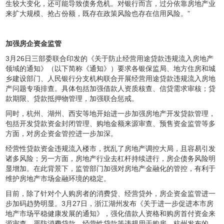
生较大变化，还可能导致债务危机。对银行而言，过分依靠房地产业
来扩大规模、抢占份额，既存在政策风险也存在信用风险。”
加强房企资金监管
3月26日三部委联合印发的《关于防止经营用途贷款违规流入房地产
领域的通知》（以下简称《通知》）要求各银保监局、地方住房和城
乡建设部门、人民银行分支机构联合开展经营用途贷款违规流入房地
产问题专项排查。具体包括加强借款人资质核查、信贷需求审核；贷
款期限、贷款抵押物管理，加强联合惩戒。
同时，杭州、湖州、西安等地开始进一步加强房地产开发贷款管理，
包括开发贷款资金封闭管理、购地金额来源审查、预售资金监管等多
方面，对房企资金管控进一步加深。
经营性贷款资金违规流入楼市，扰乱了房地产调控大局，且容易引发
诸多风险；另一方面，房地产行业去杠杆持续进行，房企债务风险明
显增加。在此背景下，监管部门加强对房地产金融化的管控，有利于
维护房地产市场金融环境的稳定。
目前，除了针对个人购房者的消费贷、经营贷外，房企资金监管进一
步加码趋势明显。3月27日，浙江湖州发布《关于进一步促进本市房
地产市场平稳健康发展的通知》，强化借款人资格和购房首付资金来
源审查，严防消费贷款、经营性贷款等违规用于购房。杭州发布的